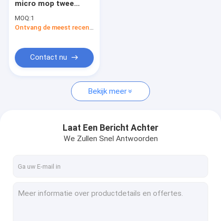
micro mop twee
Machines voor het vegen van vloeren
borstel scrubber
MOQ:
1
droger mini vloer
Stofschoonmachines
Ontvang de meest recente Prijs
reinigingsmachine
Straat Schoonmakende Voertuigen
Contact nu
Vloer schoonmaak scooter
Bekijk meer
Buffermachines voor vloeren
Commerciële ontsmettingsmachine
Laat Een Bericht Achter
Draagbare luchtblazer
We Zullen Snel Antwoorden