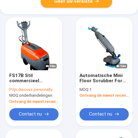
Geef uw vereiste
FS17B Stil
Automatische Mini
commercieel
Floor Scrubber For
vloerwasser /
Shop en Supermarkt
Prijs:
discuss personally
MOQ:
1
meerkleurige
MOQ:
onderhandelingen
Ontvang de meest recente Prijs
tegelreinigingsmachine
Ontvang de meest recente Prijs
Contact nu
Contact nu