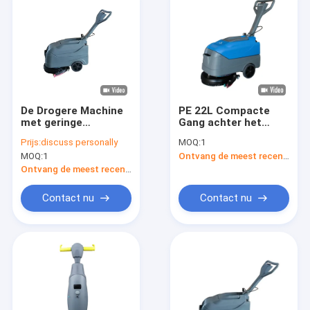
De Drogere Machine
PE 22L Compacte
met geringe
Gang achter het
geluidssterkte van de
Compacte Ontwerp
Prijs:
discuss personally
MOQ:
1
Vloergaszuiveraar
van de
MOQ:
1
Ontvang de meest recente Prijs
met Batterij In
Vloergaszuiveraar
werking gesteld
Ontvang de meest recente Prijs
Lopend Water
Contact nu
Contact nu
Thuis
Producten
Over ons