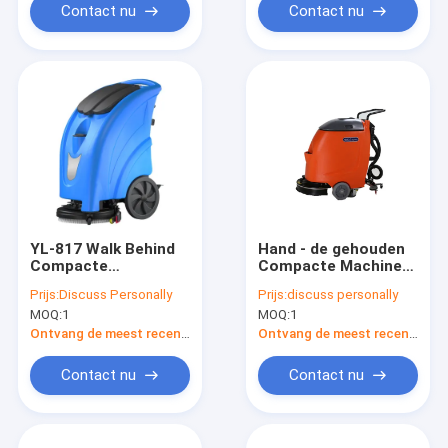
Contact nu
Contact nu
YL-817 Walk Behind
Hand - de gehouden
Compacte
Compacte Machine
vloerwasseren met
Plastic Metrial van de
Prijs:
Discuss Personally
Prijs:
discuss personally
grote oplossing en
Vloergaszuiveraar 17
MOQ:
1
MOQ:
1
recuperatietank,
Duim Grijze Kleur
power assist
Ontvang de meest recente Prijs
Ontvang de meest recente Prijs
systeem
Contact nu
Contact nu