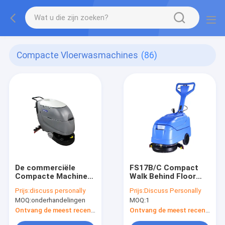
Compacte Vloerwasmachines
(86)
De commerciële
FS17B/C Compact
Compacte Machine
Walk Behind Floor
van de
Scrubber Dryer voor
Prijs:
discuss personally
Prijs:
Discuss Personally
Vloergaszuiveraar
dagelijks
MOQ:
onderhandelingen
MOQ:
1
voor Pakhuizen, de
schoonmaken in
Ziekenhuizen
commerciële ruimtes
Ontvang de meest recente Prijs
Ontvang de meest recente Prijs