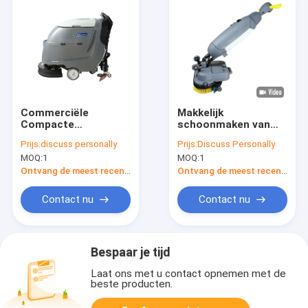
Commerciële
Makkelijk
Compacte
schoonmaken van
Vloergaszuiveraar
auto vloerwasseren
Prijs:
discuss personally
Prijs:
Discuss Personally
die Machine
in kleine ruimtes
MOQ:
1
MOQ:
1
Elektrische
Getelegrafeerde Op
Ontvang de meest recente Prijs
Ontvang de meest recente Prijs
zwaar werk berekend
schoonmaken
Contact nu
Contact nu
Bespaar je tijd
Laat ons met u contact opnemen met de
beste producten.