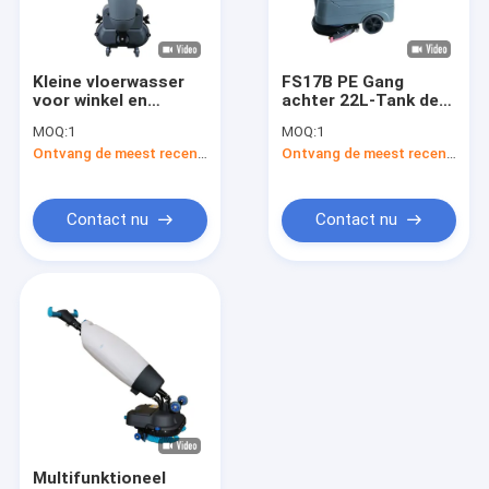
Fabriekstocht
Kwaliteitscontrole
Kleine vloerwasser
FS17B PE Gang
voor winkel en
achter 22L-Tank de
Neem contact met ons op
supermarkt
Gaszuiveraar van de
MOQ:
1
MOQ:
1
17 Duimvloer
Ontvang de meest recente Prijs
Ontvang de meest recente Prijs
Nieuws
Contact nu
Contact nu
Vloerwasmachines
Compacte vloerwasmachines
Achter de vloerwasser lopen
Op vloerwasseren rijden
Toestellen voor vloerwasser
Multifunktioneel