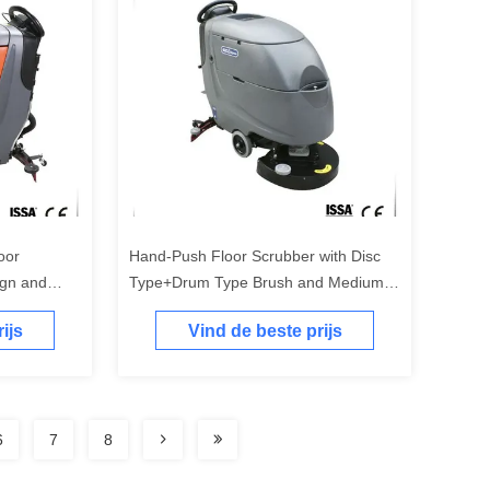
oor
Hand-Push Floor Scrubber with Disc
ign and
Type+Drum Type Brush and Medium
Hardness for Efficient Cleaning
ijs
Vind de beste prijs
6
7
8