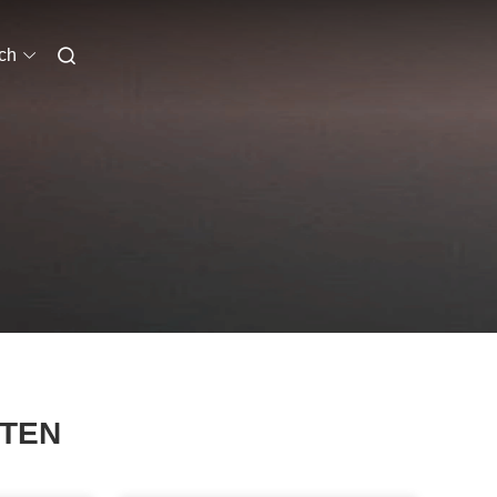
ch
TEN