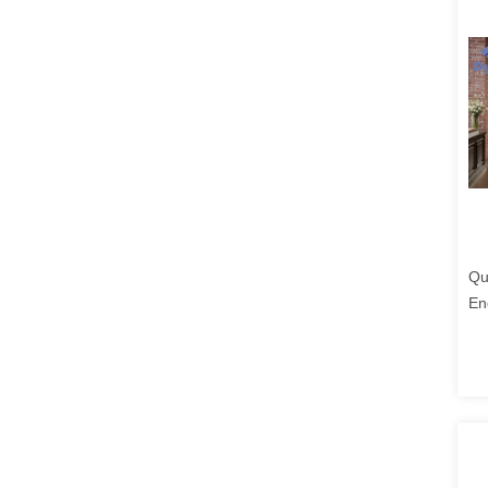
Qu
En
& 