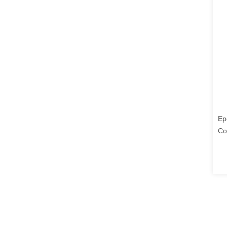
Ep
Co
Fl