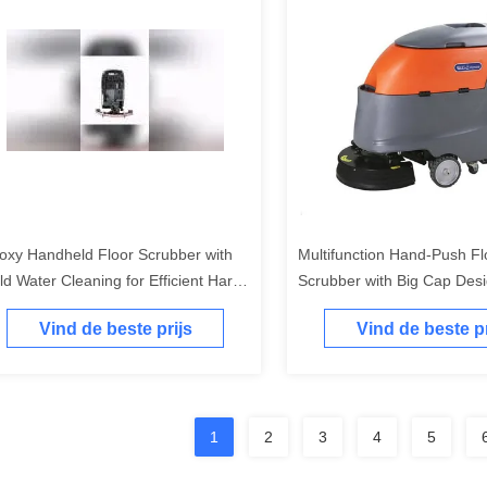
oxy Handheld Floor Scrubber with
Multifunction Hand-Push Fl
ld Water Cleaning for Efficient Hard
Scrubber with Big Cap Des
oor Maintenance
Additional Pressure System
Vind de beste prijs
Vind de beste pr
1
2
3
4
5