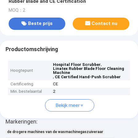
Rubber Blade and CE Certification
MOQ：2
Beste prijs
Contact nu
Productomschrijving
,
Hospital Floor Scrubber
Linatex Rubber Blade Floor Cleaning
Hoogtepunt
Machine
,
CE Certified Hand-Push Scrubber
Certificering
CE
Min. bestelaantal
2
Bekijk meer
Markeringen:
de drogere machines van de wasmachinegaszuiveraar