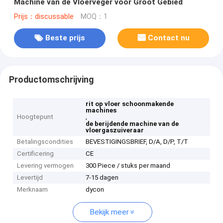
Machine van de Vloerveger voor Groot Gebied
Prijs：discussable
MOQ：1
Beste prijs
Contact nu
Productomschrijving
rit op vloer schoonmakende
machines
Hoogtepunt
,
de berijdende machine van de
vloergaszuiveraar
Betalingscondities
BEVESTIGINGSBRIEF, D/A, D/P, T/T
Certificering
CE
Levering vermogen
300 Piece / stuks per maand
Levertijd
7-15 dagen
Merknaam
dycon
Bekijk meer