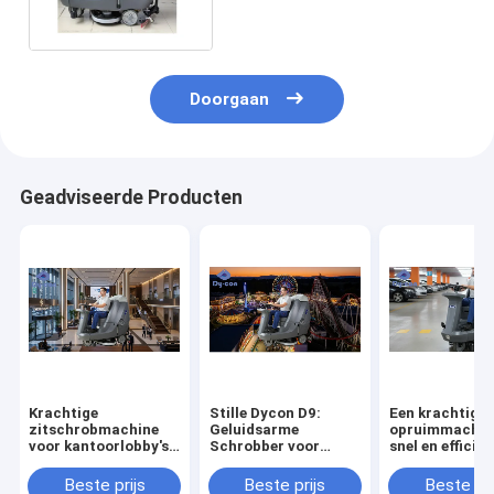
voor Groot Gebied
Doorgaan
Geadviseerde Producten
Krachtige
Stille Dycon D9:
Een krachtige
zitschrobmachine
Geluidsarme
opruimmachin
voor kantoorlobby's |
Schrobber voor
snel en efficiën
Streepvrije vloeren
Dagelijkse Reiniging
parkeergarage
in Themaparken.
schoonmaken
Beste prijs
Beste prijs
Beste pri