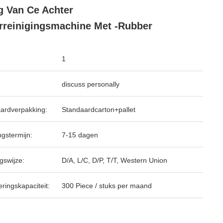
 Van Ce Achter
rreinigingsmachine Met -Rubber
1
discuss personally
ardverpakking:
Standaardcarton+pallet
ngstermijn:
7-15 dagen
gswijze:
D/A, L/C, D/P, T/T, Western Union
ringskapaciteit:
300 Piece / stuks per maand