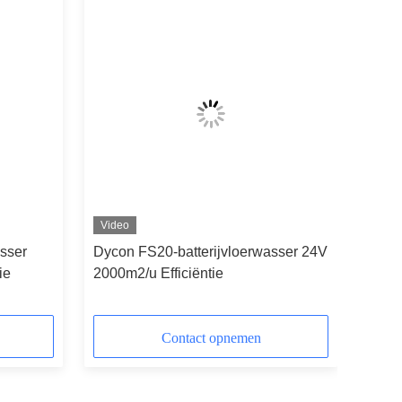
Video
sser
Dycon FS20-batterijvloerwasser 24V
ie
2000m2/u Efficiëntie
Contact opnemen