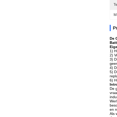
Te
M
P
De 
Batt
Eig
1) H
2) V
3) D
geen
4) D
5) D
rep
6) H
Int
De g
vraa
indu
Werk
besc
en n
Als 