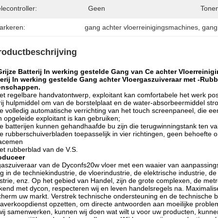
lecontroller:
Geen
Tonen
arkeren:
gang achter vloerreinigingsmachines
, 
gang
roductbeschrijving
Grijze Batterij In werking gestelde Gang van Ce achter Vloerrein
erij In werking gestelde Gang achter Vloergaszuiveraar met -Rubb
enschappen.
et regelbare handvatontwerp, exploitant kan comfortabele het werk posit
rij hulpmiddel om van de borstelplaat en de water-absorbeermiddel str
e volledig automatische verrichting van het touch screenpaneel, die ee
 opgeleide exploitant is kan gebruiken;
e batterijen kunnen gehandhaafde bu zijn die terugwinningstank ten va
e rubberschuiverbladen toepasselijk in vier richtingen, geen behoefte
lacemen
et rubberblad van de V.S.
roduceer
aszuiveraar van de Dyconfs20w vloer met een waaier van aanpassingsv
g in de techniekindustrie, de vloerindustrie, de elektrische industrie,
strie, enz. Op het gebied van Handel, zijn de grote complexen, de met
end met dycon, respecteren wij en leven handelsregels na. Maximalis
herm uw markt. Verstrek technische ondersteuning en de technische be
averkoopdienst opzetten, om directe antwoorden aan moeilijke proble
wij samenwerken, kunnen wij doen wat wilt u voor uw producten, kunn