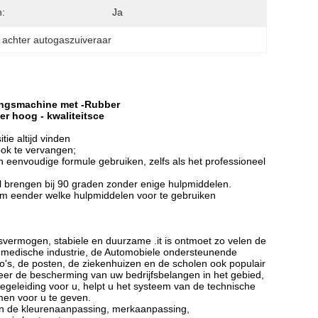
:
Ja
 achter autogaszuiveraar
igingsmachine met -Rubber
er hoog - kwaliteitsce
ie altijd vinden
ook te vervangen;
n eenvoudige formule gebruiken, zelfs als het professioneel
l brengen bij 90 graden zonder enige hulpmiddelen.
 om eender welke hulpmiddelen voor te gebruiken
ermogen, stabiele en duurzame .it is ontmoet zo velen de
 de medische industrie, de Automobiele ondersteunende
ro's, de posten, de ziekenhuizen en de scholen ook populair
eer de bescherming van uw bedrijfsbelangen in het gebied,
geleiding voor u, helpt u het systeem van de technische
men voor u te geven.
en de kleurenaanpassing, merkaanpassing,