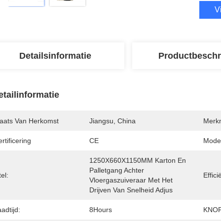
V
Detailsinformatie
Productbeschr
etailinformatie
laats Van Herkomst
Jiangsu, China
Merk
rtificering
CE
Mode
1250X660X1150MM Karton En 
Palletgang Achter 
tel:
Effici
Vloergaszuiveraar Met Het 
Drijven Van Snelheid Adjus
adtijd:
8Hours
KNOP