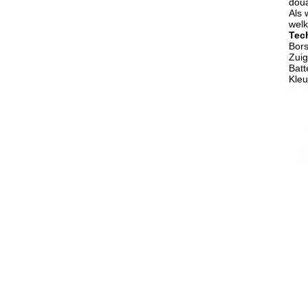
doua
Als 
welk
Tec
Bors
Zuig
Batt
Kleu