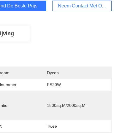
ind De Beste Prijs
Neem Contact Met Ons Op
ijving
naam
Dycon
lnummer
FS20W
ëntie:
1800sq.m/2000sq.m.
:
Twee