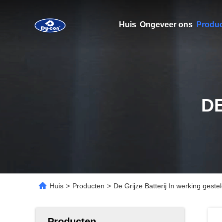
Huis
Ongeveer ons
Produ
D
Huis
>
Producten
>
De Grijze Batterij In werking ges
Producten