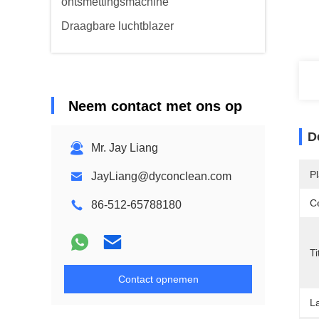
ontsmettingsmachine
Draagbare luchtblazer
Neem contact met ons op
D
Mr. Jay Liang
P
JayLiang@dyconclean.com
Ce
86-512-65788180
Ti
Contact opnemen
La