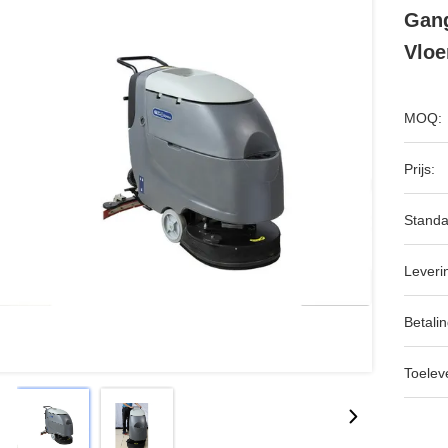
Gang
Vloe
MOQ:
Prijs:
Standa
Leveri
Betalin
Toeleve