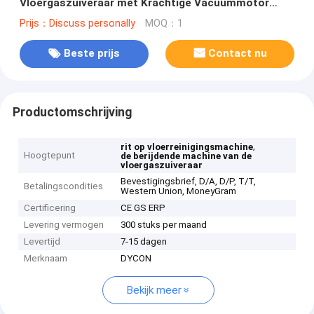
Vloergaszuiveraar met Krachtige Vacuümmotor
750w
Prijs：Discuss personally
MOQ：1
Beste prijs
Contact nu
Productomschrijving
,
rit op vloerreinigingsmachine
Hoogtepunt
de berijdende machine van de
vloergaszuiveraar
Bevestigingsbrief, D/A, D/P, T/T,
Betalingscondities
Western Union, MoneyGram
Certificering
CE GS ERP
Levering vermogen
300 stuks per maand
Levertijd
7-15 dagen
Merknaam
DYCON
Bekijk meer