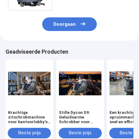
Doorgaan
Geadviseerde Producten
Krachtige
Stille Dycon D9:
Een krachtige
zitschrobmachine
Geluidsarme
opruimmachin
voor kantoorlobby's |
Schrobber voor
snel en efficiën
Streepvrije vloeren
Dagelijkse Reiniging
parkeergarage
in Themaparken.
schoonmaken
Beste prijs
Beste prijs
Beste pri