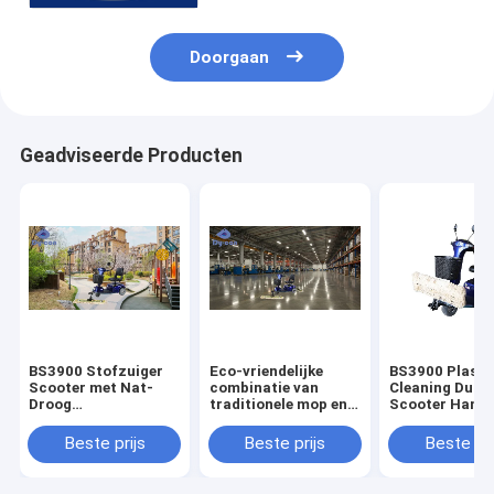
Doorgaan
Geadviseerde Producten
BS3900 Stofzuiger
Eco-vriendelijke
BS3900 Plastic
Scooter met Nat-
combinatie van
Cleaning Dust 
Droog
traditionele mop en
Scooter Handl
Reinigingsfunctie
elektrische auto's
Speed Control
voor een soepele
Beste prijs
Beste prijs
Beste pri
vloerreiniging