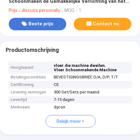
Schoonmaken de Gemakkelijke Verrichting van het
Autopedmateriaal
Prijs：discuss personally
MOQ：1
Beste prijs
Contact nu
Productomschrijving
,
vloer die machine dweilen
Hoogtepunt
Vloer Schoonmakende Machine
Betalingscondities
BEVESTIGINGSBRIEF, D/A, D/P, T/T
Certificering
CE
Levering vermogen
300 Set/Sets per maand
Levertijd
7-15 dagen
Merknaam
dycon
Bekijk meer