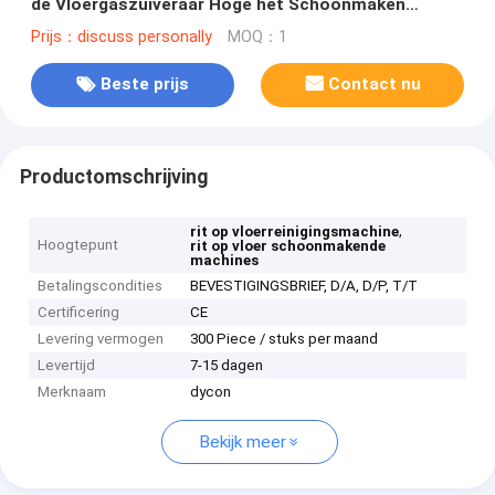
de Vloergaszuiveraar Hoge het Schoonmaken
Efficiency
Prijs：discuss personally
MOQ：1
Beste prijs
Contact nu
Productomschrijving
,
rit op vloerreinigingsmachine
Hoogtepunt
rit op vloer schoonmakende
machines
Betalingscondities
BEVESTIGINGSBRIEF, D/A, D/P, T/T
Certificering
CE
Levering vermogen
300 Piece / stuks per maand
Levertijd
7-15 dagen
Merknaam
dycon
Bekijk meer