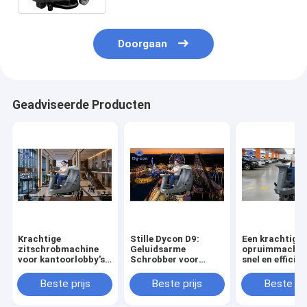
Doorgaan
Geadviseerde Producten
Krachtige
Stille Dycon D9:
Een krachtige
zitschrobmachine
Geluidsarme
opruimmachin
voor kantoorlobby's |
Schrobber voor
snel en efficiën
Streepvrije vloeren
Dagelijkse Reiniging
parkeergarage
in Themaparken.
schoonmaken
Beste prijs
Beste prijs
Beste pri