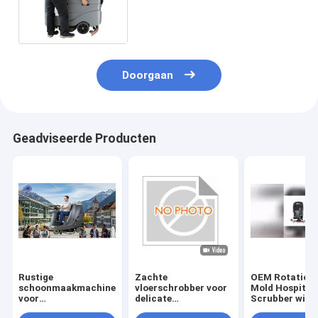
batterijen van de
Vloergaszuiveraar maken Uw
Baan Efficiënter
Doorgaan
Geadviseerde Producten
Rustige
Zachte
OEM Rotationa
schoonmaakmachine
vloerschrobber voor
Mold Hospital 
voor
delicate
Scrubber with
schoonmaakcampussen.
showroomvloeren |
Rubber Blade 