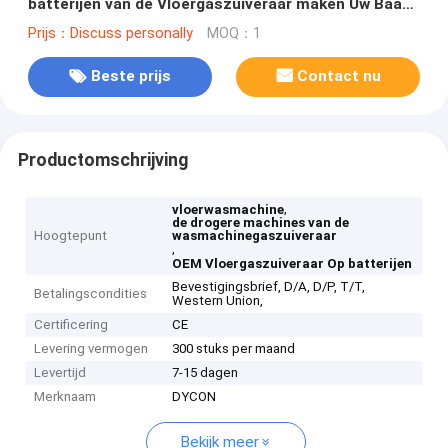
batterijen van de Vloergaszuiveraar maken Uw Baan
Efficiënter
Prijs：Discuss personally
MOQ：1
Beste prijs
Contact nu
Productomschrijving
,
vloerwasmachine
de drogere machines van de
Hoogtepunt
wasmachinegaszuiveraar
,
OEM Vloergaszuiveraar Op batterijen
Bevestigingsbrief, D/A, D/P, T/T,
Betalingscondities
Western Union,
Certificering
CE
Levering vermogen
300 stuks per maand
Levertijd
7-15 dagen
Merknaam
DYCON
Bekijk meer