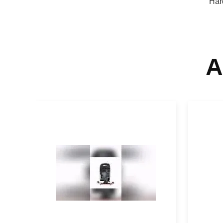
Har
A