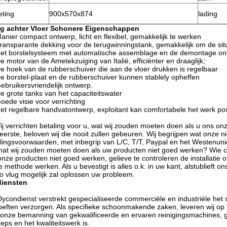
eting
900x570x874
lading
g achter Vloer Schonere Eigenschappen
anier compact ontwerp, licht en flexibel, gemakkelijk te werken
ransparante dekking voor de terugwinningstank, gemakkelijk om de situa
et borstelsysteem met automatische assemblage en de demontage ont
e motor van de Ametekzuiging van Italië, efficiënter en draaglijk;
e hoek van de rubberschuiver die aan de vloer drukken is regelbaar
e borstel-plaat en de rubberschuiver kunnen stablely opheffen
ebruikersvriendelijk ontwerp.
e grote tanks van het capaciteitswater
oede visie voor verrichting
et regelbare handvatontwerp, exploitant kan comfortabele het werk posit
Q
ij verrichten betaling voor u, wat wij zouden moeten doen als u ons on
eerste, beloven wij die nooit zullen gebeuren. Wij begrijpen wat onze 
lingsvoorwaarden, met inbegrip van L/C, T/T, Paypal en het Westenuni
at wij zouden moeten doen als uw producten niet goed werken? Wie cont
onze producten niet goed werken, gelieve te controleren de installatie of
te methode werken. Als u bevestigt is alles o.k. in uw kant, alstublieft 
o vlug mogelijk zal oplossen uw probleem.
diensten
ycondienst verstrekt gespecialiseerde commerciële en industriële he
eften verzorgen. Als specifieke schoonmakende zaken, leveren wij op ti
onze bemanning van gekwalificeerde en ervaren reinigingsmachines, g
eps en het kwaliteitswerk is.