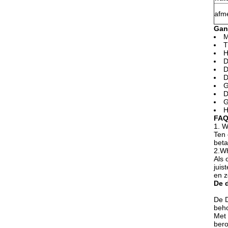
afm
Gan
M
T
H
D
D
D
G
D
G
H
FA
1. W
Ten 
beta
2.Wh
Als 
juis
en z
De 
De D
beho
Met 
bero