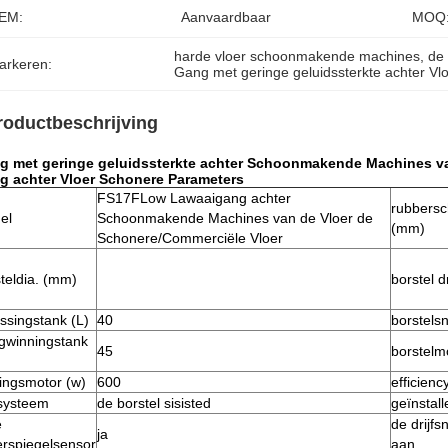
EM:
Aanvaardbaar
MOQ
harde vloer schoonmakende machines
, 
de
arkeren:
Gang met geringe geluidssterkte achter Vl
roductbeschrijving
g met geringe geluidssterkte achter Schoonmakende Machines va
g achter Vloer Schonere Parameters
FS17FLow Lawaaigang achter
rubbersc
el
Schoonmakende Machines van de Vloer de
(mm)
Schonere/Commerciële Vloer
teldia. (mm)
borstel dr
ssingstank (L)
40
borstelsn
ugwinningstank
45
borstelm
ingsmotor (w)
600
efficienc
fsysteem
de borstel sisisted
geïnstal
e
de drijfs
ja
erspiegelsensor
aan