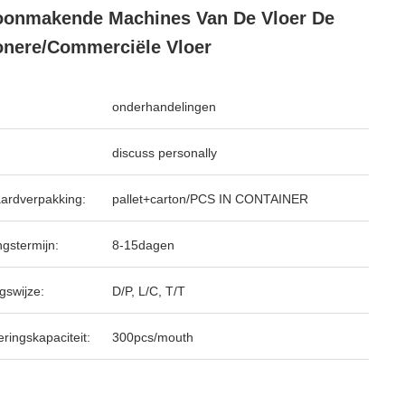
onmakende Machines Van De Vloer De
nere/Commerciële Vloer
onderhandelingen
discuss personally
ardverpakking:
pallet+carton/PCS IN CONTAINER
ngstermijn:
8-15dagen
gswijze:
D/P, L/C, T/T
ringskapaciteit:
300pcs/mouth