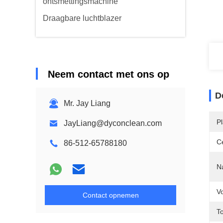
ontsmettingsmachine
Draagbare luchtblazer
Neem contact met ons op
D
Mr. Jay Liang
P
JayLiang@dyconclean.com
Ce
86-512-65788180
N
V
Contact opnemen
T