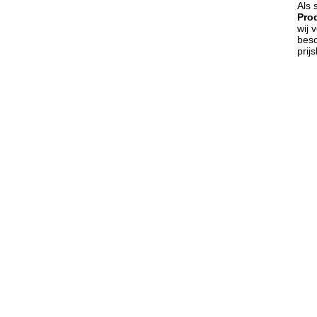
Als 
Pro
wij 
besc
prij