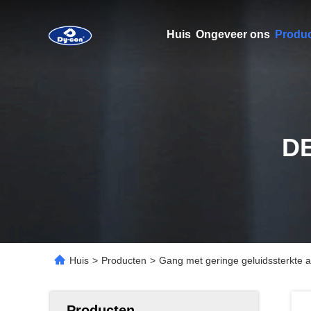
Huis
Ongeveer ons
Produ
D
Huis
>
Producten
>
Gang met geringe geluidssterkte
Producten