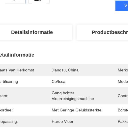
V
Detailsinformatie
Productbeschr
etailinformatie
laats Van Herkomst
Jiangsu, China
Merk
rtificering
Ce/issa
Mode
Gang Achter 
aam:
Contr
Vloerreinigingsmachine
oordeel:
Met Geringe Geluidssterkte
Borst
oepassing:
Harde Vloer
Pakke