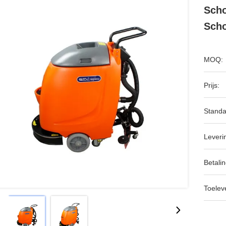
Scho
Scho
MOQ:
Prijs:
Standa
Leveri
Betalin
Toeleve