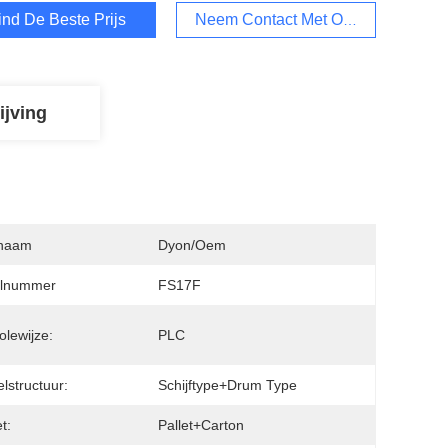
ind De Beste Prijs
Neem Contact Met Ons Op
ijving
naam
Dyon/oem
lnummer
FS17F
olewijze:
PLC
elstructuur:
Schijftype+drum Type
t:
Pallet+carton