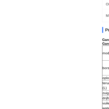
O
M
P
Gan
Gan
mod
bors
oplo
ter
(L)
zuig
drij
vuil
wat