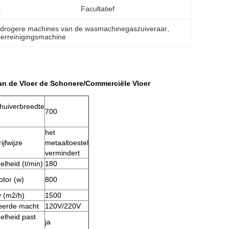
:
Facultatief
 drogere machines van de wasmachinegaszuiveraar
, 
oerreinigingsmachine
n de Vloer de Schonere/Commerciële Vloer
huiverbreedte
700
het
ijfwijze
metaaltoestel
vermindert
elheid (t/min)
180
otor (w)
800
y (m2/h)
1500
leerde macht
120V/220V
nelheid past
ja