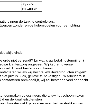
60pcs/20'
126/40GP
tie binnen de tank te controleren;.
werpen zonder enige hulpmiddelen voor verrichting
ie altijd vinden;
ze orde niet verzendt? En wat is uw betalingstermijnen?
nieuwe klantenzorg ongeveer. Wij keuren diverse
e goed. U kunt beste voor u kiezen.
acteren wij als wij slechte kwaliteitsproducten krijgen?
 niet juist is. Ook, gelieve te bevestigen uw arbeiders in
ons contacteren onmiddellijk, wij zal besteden veel aandacht
t schoonmaken oplossingen, die al uw het schoonmaken
jd en de kwaliteitsdiensten
een kwestie wat Dycon allen over het verstrekken van