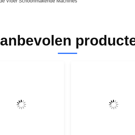
de Vloer Schoonmakende Machines
anbevolen product