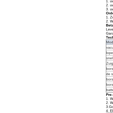
1. u
2. u
3. u
Ord
1. Z
2. W
Beta
Leve
Gara
Tec
Mod
vac
lop
snel
Zui
bors
de s
bors
bors
batte
Pre-
1. W
2. W
3.Go
4. E