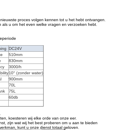
et nieuwste proces volgen kennen tot u het hebt ontvangen.
en als u om het even welke vragen en verzoeken hebt.
ieperiode
ning
DC24V
te
510mm
e
830mm
ncy
3000/h
ility
10° (zonder water)
l
900mm
70L
ank
75L
60db
.
ten, koesteren wij elke orde van onze eer.
st, zijn wat wij het best proberen om u aan te bieden
erkman, kunt u onze dienst totaal geloven.