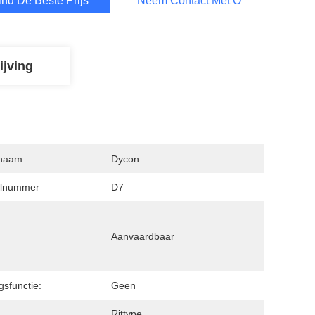
ind De Beste Prijs
Neem Contact Met Ons Op
ijving
naam
Dycon
lnummer
D7
Aanvaardbaar
gsfunctie:
Geen
Rittype