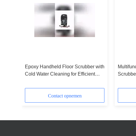
ld
Epoxy Handheld Floor Scrubber with
Multifun
y and
Cold Water Cleaning for Efficient
Scrubbe
Hard Floor Maintenance
Additio
Contact opnemen