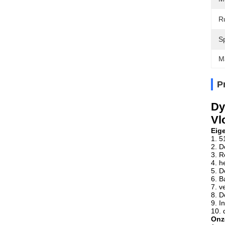
R
S
M
P
Dy
Vl
Eig
1. 5
2. D
3. R
4. h
5. D
6. B
7. v
8. D
9. I
10. 
Onz