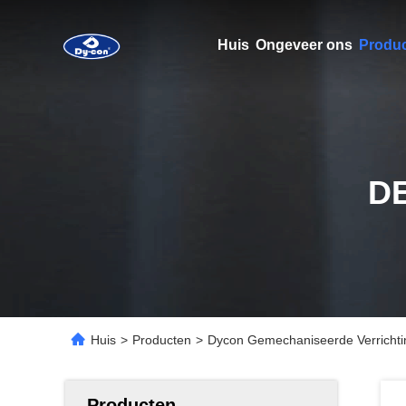
Huis
Ongeveer ons
Produ
D
Huis
>
Producten
>
Dycon Gemechaniseerde Verrichti
Producten