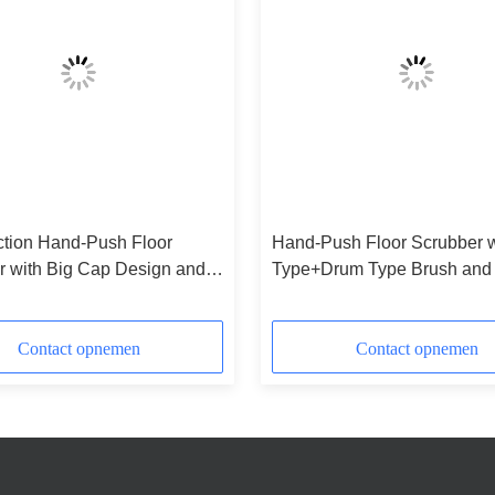
ction Hand-Push Floor
Hand-Push Floor Scrubber w
r with Big Cap Design and
Type+Drum Type Brush and
nal Pressure System
Hardness for Efficient Clean
Contact opnemen
Contact opnemen