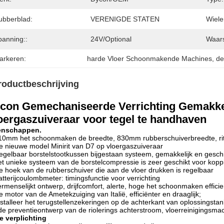
ubberblad:
VERENIGDE STATEN
Wiele
panning::
24V/optional
Waars
arkeren:
harde Vloer Schoonmakende Machines
, 
de
roductbeschrijving
con Gemechaniseerde Verrichting Gemakkel
oergaszuiveraar voor tegel te handhaven
enschappen.
10mm het schoonmaken de breedte, 830mm rubberschuiverbreedte, rit op
e nieuwe model Minirit van D7 op vloergaszuiveraar
egelbaar borstelstootkussen bijgestaan systeem, gemakkelijk en geschi
et unieke systeem van de borstelcompressie is zeer geschikt voor koppi
e hoek van de rubberschuiver die aan de vloer drukken is regelbaar
atterijcoulombmeter: timingsfunctie voor verrichting
ermenselijkt ontwerp, drijfcomfort, alerte, hoge het schoonmaken effici
e motor van de Ametekzuiging van Italië, efficiënter en draaglijk;
nstalleer het terugstellenzekeringen op de achterkant van oplossingstan
de preventieontwerp van de riolerings achterstroom, vloerreinigingsmac
e verplichting