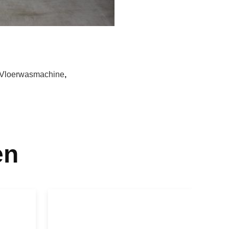
Vloerwasmachine
,
en