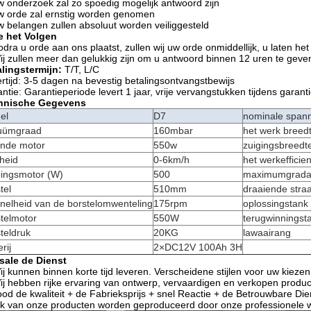
w onderzoek zal zo spoedig mogelijk antwoord zijn
w orde zal ernstig worden genomen
w belangen zullen absoluut worden veiliggesteld
e het Volgen
odra u orde aan ons plaatst, zullen wij uw orde onmiddellijk, u laten h
ij zullen meer dan gelukkig zijn om u antwoord binnen 12 uren te gev
lingstermijn:
T/T, L/C
rtijd: 3-5 dagen na bevestig betalingsontvangstbewijs
ntie: Garantieperiode levert 1 jaar, vrije vervangstukken tijdens garant
hnische Gegevens
el
D7
nominale span
uümgraad
160mbar
het werk breed
ende motor
550w
zuigingsbreedt
heid
0-6km/h
het werkefficie
gingsmotor (W)
500
maximumgradab
tel
510mm
draaiende straa
nelheid van de borstelomwenteling
175rpm
oplossingstank
telmotor
550W
terugwinningst
teldruk
20KG
lawaairang
rij
2×DC12V 100Ah 3H
sale de Dienst
ij kunnen binnen korte tijd leveren. Verscheidene stijlen voor uw kiezen
ij hebben rijke ervaring van ontwerp, vervaardigen en verkopen produc
od de kwaliteit + de Fabrieksprijs + snel Reactie + de Betrouwbare Dien
lk van onze producten worden geproduceerd door onze professionele w