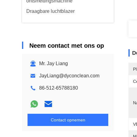
ontsmettingsmachine
Draagbare luchtblazer
Neem contact met ons op
D
Mr. Jay Liang
P
JayLiang@dyconclean.com
Ce
86-512-65788180
N
Contact opnemen
V
M