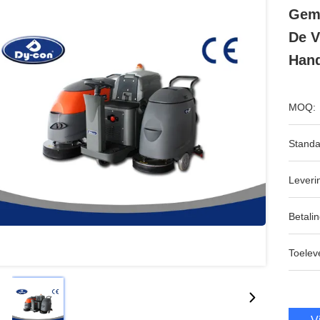
Gema
De V
Han
MOQ:
Standa
Leveri
Betalin
Toeleve