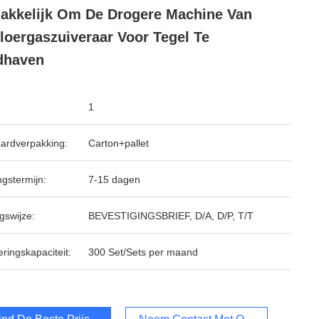
kkelijk Om De Drogere Machine Van
loergaszuiveraar Voor Tegel Te
dhaven
1
ardverpakking:
Carton+pallet
ngstermijn:
7-15 dagen
gswijze:
BEVESTIGINGSBRIEF, D/A, D/P, T/T
ringskapaciteit:
300 Set/Sets per maand