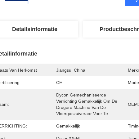
V
Detailsinformatie
Productbeschr
etailinformatie
laats Van Herkomst
Jiangsu, China
Merk
rtificering
CE
Mode
Dycon Gemechaniseerde 
Verrichting Gemakkelijk Om De 
aam:
OEM:
Drogere Machine Van De 
Vloergaszuiveraar Voor Te
ERRICHTING:
Gemakkelijk
Timin
erk:
Dycon/OEM
Type: