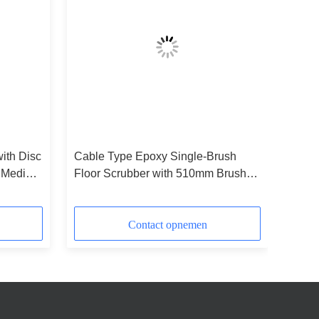
ith Disc
Cable Type Epoxy Single-Brush
 Medium
Floor Scrubber with 510mm Brush
ing
Dia 850mm Squeegee Width and
55L Solution Tank for Warehouse
Cleaning
Contact opnemen