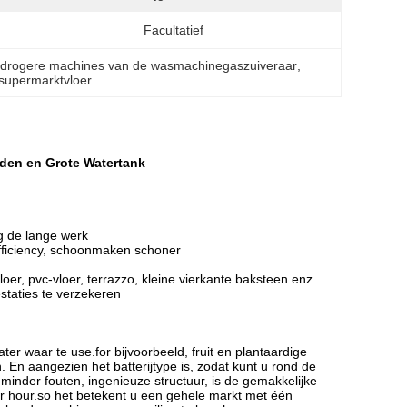
:
Facultatief
 drogere machines van de wasmachinegaszuiveraar
, 
supermarktvloer
den en Grote Watertank
rg de lange werk
fficiency, schoonmaken schoner
oer, pvc-vloer, terrazzo, kleine vierkante baksteen enz.
staties te verzekeren
er waar te use.for bijvoorbeeld, fruit en plantaardige
 En aangezien het batterijtype is, zodat kunt u rond de
minder fouten, ingenieuze structuur, is de gemakkelijke
r hour.so het betekent u een gehele markt met één