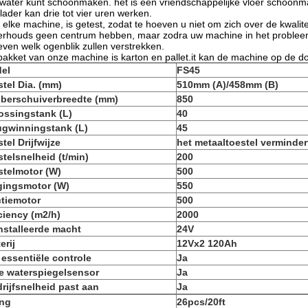
water kunt schoonmaken. het is een vriendschappelijke vloer schoon
lader kan drie tot vier uren werken.
 elke machine, is getest, zodat te hoeven u niet om zich over de kwalit
rhouds geen centrum hebben, maar zodra uw machine in het probleem i
even welk ogenblik zullen verstrekken.
pakket van onze machine is karton en pallet.it kan de machine op de
el
FS45
stel Dia. (mm)
510mm (A)/458mm (B)
berschuiverbreedte (mm)
850
ossingstank (L)
40
ugwinningstank (L)
45
tel Drijfwijze
het metaaltoestel verminder
stelsnelheid (t/min)
200
stelmotor (W)
500
gingsmotor (W)
550
ctiemotor
500
iciency (m2/h)
2000
nstalleerde macht
24V
erij
12Vx2 120Ah
 essentiële controle
Ja
le waterspiegelsensor
Ja
drijfsnelheid past aan
Ja
ing
26pcs/20ft