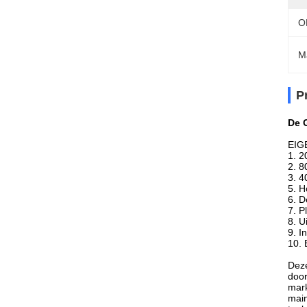
O
M
P
De 
EIG
1. 2
2. 
3. 4
5. H
6. D
7. P
8. U
9. I
10. 
Deze
door
mark
main