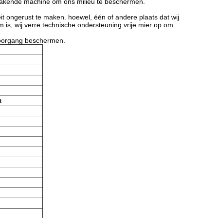
makende machine om ons milieu te beschermen.
eit ongerust te maken. hoewel, één of andere plaats dat wij
s, wij verre technische ondersteuning vrije mier op om
 doorgang beschermen.
t