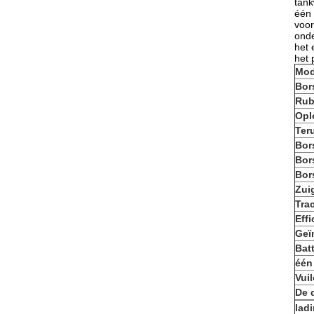
tank
één 
voor
onde
het 
het 
Mod
Bor
Rub
Opl
Ter
Bors
Bor
Bor
Zui
Tra
Eff
Geï
Batt
één
Vui
De 
lad