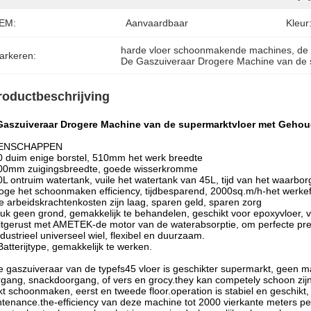
EM:
Aanvaardbaar
Kleur
harde vloer schoonmakende machines
, 
de
arkeren:
De Gaszuiveraar Drogere Machine van de 
roductbeschrijving
Gaszuiveraar Drogere Machine van de supermarktvloer met Gehou
ENSCHAPPEN
0 duim enige borstel, 510mm het werk breedte
800mm zuigingsbreedte, goede wisserkromme
0L ontruim watertank, vuile het watertank van 45L, tijd van het waarbo
oge het schoonmaken efficiency, tijdbesparend, 2000sq.m/h-het werke
e arbeidskrachtenkosten zijn laag, sparen geld, sparen zorg
luk geen grond, gemakkelijk te behandelen, geschikt voor epoxyvloer, vl
itgerust met AMETEK-de motor van de waterabsorptie, om perfecte pre
ndustrieel universeel wiel, flexibel en duurzaam.
Batterijtype, gemakkelijk te werken.
 gaszuiveraar van de typefs45 vloer is geschikter supermarkt, geen mat
gang, snackdoorgang, of vers en grocy.they kan competely schoon zijn.
t schoonmaken, eerst en tweede floor.operation is stabiel en geschikt, 
tenance.the-efficiency van deze machine tot 2000 vierkante meters pe