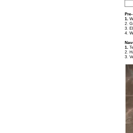
Pre-
1.
W
2. G
3. E
4. W
Nav
1.
T
2. H
3. V