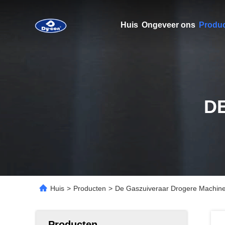
Huis
Ongeveer ons
Produ
D
Huis
>
Producten
>
De Gaszuiveraar Drogere Machine
Producten