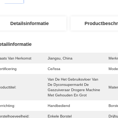
Detailsinformatie
Productbeschr
etailinformatie
laats Van Herkomst
Jiangsu, China
Merk
rtificering
Ce/issa
Mode
Van De Het Gebruiksvloer Van 
De Dyconsupermarkt De 
oducttitel:
Mater
Gaszuiveraar Drogere Machine 
Met Gehouden En Grot
rrichting:
Handbediend
Borst
orstelhoeveelheid:
Enkele Borstel
Drijf