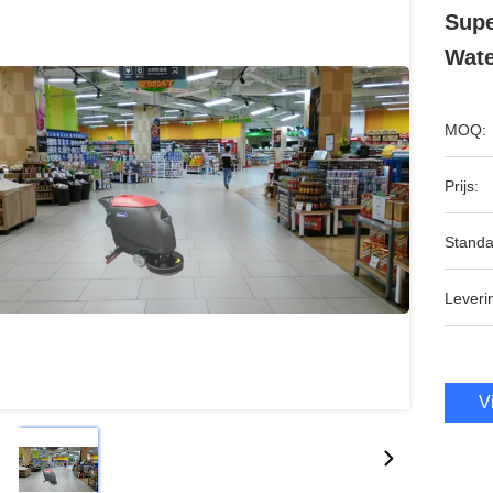
Supe
Wate
MOQ:
Prijs:
Standa
Leveri
V