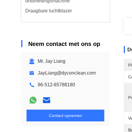
ontsmettingsmachine
Draagbare luchtblazer
Neem contact met ons op
D
Mr. Jay Liang
P
JayLiang@dyconclean.com
Ce
86-512-65788180
Pr
Contact opnemen
Ve
B