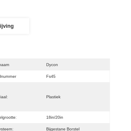
ijving
naam
Dycon
lnummer
Fs45
iaal:
Plastiek
elgrootte:
18in/20in
systeem:
Bijgestane Borstel