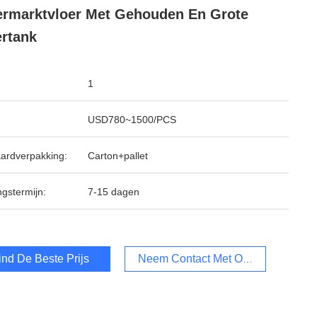
rmarktvloer Met Gehouden En Grote
rtank
1
USD780~1500/PCS
ardverpakking:
Carton+pallet
ngstermijn:
7-15 dagen
ind De Beste Prijs
Neem Contact Met Ons Op